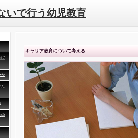
ないで行う幼児教育
キャリア教育について考える
あげ
いか
かた
法
験学