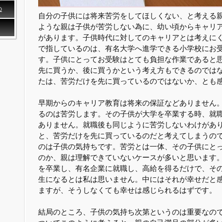
の
自分の子供には将来苦労をしてほしくない、と考える
ような親は子供が苦労しない為に、幼い頃からキャリ
があります。子供時代に対してのキャリアとは考えに
で指しているのは、有名大学へ進学できる小学校にお
す。子供にとってお受験はとても負担な作業であると
先に買うか、後に買うかという考え方もできるのでは
たは、苦労だけを先に買っているのではないか、とも
早期からのキャリア教育は将来の保証などありません
るのは苦労します。その子供が大学を卒業する時、就
ありません。就職後も同じように苦労しないわけがあ
と、苦労だけを先に買っているのだと考えてしまうの
のは子供の気持ちです。苦労とは一体、その子供にと
のか、親は理解できていないケースが多いと思います
を卒業し、有名企業に就職し、高給を得るだけで、そ
生になるとは私は思いません。中にはそれが幸せだと
ますが、そうしなくても幸せは感じられるはずです。
結局のところ、子供の気持ち次第というのは重要なの